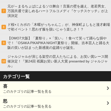
元が～まるちょばによるソロ舞台！言葉の壁を越え、老若男女、
万国共通で楽しめるハートフルコメディ『ケッチスケッチ』が上
7
演決定
ド桜×ミカボの「木曜がっちゃんこ」が、神保町よしもと漫才劇場
8
で初イベント！思わず服を脱いじゃう楽しさ！？
【OMO7大阪】「夏祭り」×「笑い」！食べて笑って踊らな損や
で！「OSAKA PIKAPIKA NIGHT夏祭り」開催。吉本芸人と踊る大
9
阪の笑いが詰まった新感覚の盆踊りが誕生。
ジャルジャルが演じる架空の芸人たちによる、お笑い賞レース開
催決定！『第24回 祇園お笑い新人大賞 presented by ジャルジャ
10
ル』
カテゴリ一覧
喜
このカテゴリの記事一覧を見る
怒
このカテゴリの記事一覧を見る