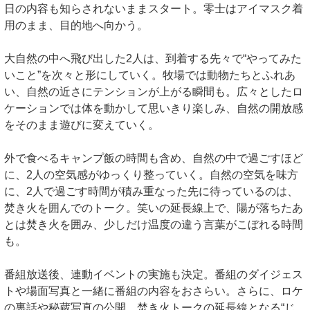
日の内容も知らされないままスタート。零士はアイマスク着
用のまま、目的地へ向かう。
大自然の中へ飛び出した2人は、到着する先々で“やってみた
いこと”を次々と形にしていく。牧場では動物たちとふれあ
い、自然の近さにテンションが上がる瞬間も。広々としたロ
ケーションでは体を動かして思いきり楽しみ、自然の開放感
をそのまま遊びに変えていく。
外で食べるキャンプ飯の時間も含め、自然の中で過ごすほど
に、2人の空気感がゆっくり整っていく。自然の空気を味方
に、2人で過ごす時間が積み重なった先に待っているのは、
焚き火を囲んでのトーク。笑いの延長線上で、陽が落ちたあ
とは焚き火を囲み、少しだけ温度の違う言葉がこぼれる時間
も。
番組放送後、連動イベントの実施も決定。番組のダイジェス
トや場面写真と一緒に番組の内容をおさらい。さらに、ロケ
の裏話や秘蔵写真の公開、焚き火トークの延長線となる“じ