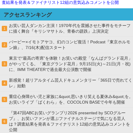
査結果を発表＆ファイナリスト12組の意気込みコメントを公開
アクセスランキング
お笑い芸人ダンカン主演！1970年代を震撼させた事件をモチーフ
1
に描く舞台『キリシマサトル、青春の蹉跌』上演決定
バービー×イモトアヤコ、幻のコンビ復活！Podcast『東京ホルモ
2
ン娘』、7/16(木)配信スタート
東京で“最高の寄席”を体験！お笑いの殿堂「なんばグランド花月」
がやってくる。「東京グランド花月」9月15日(火)～21日(月・祝)
3
に、IMM THEATERで過去最大公演数で開催
新感覚！超リアルタイム芸人ドキュメンタリー「365日で売れてく
4
レ」始動
重症心身障がい児と家族に&quot;思いきり笑える夏休み&quot;を。
5
お笑いライブ「ばくわら」を、COCOLON BASEで今年も開催
『第47回ABCお笑いグランプリ2026 presented by SCOグルー
プ』、お笑いファンが選ぶファイナルステージで気になる芸人
6
は？調査結果を発表＆ファイナリスト12組の意気込みコメントを
公開