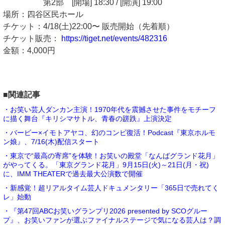
第2部 [開場] 18:30 / [開演] 19:00
場所：四谷区民ホール
チケット：4/18(土)22:00〜 販売開始（先着順）
チケット販売：
https://tiget.net/events/482316
金額：4,000円
■関連記事
・お笑い芸人ダンカン主演！1970年代を震撼させた事件をモチーフ
に描く舞台『キリシマサトル、青春の蹉跌』上演決定
・バービー×イモトアヤコ、幻のコンビ復活！Podcast『東京ホルモ
ン娘』、7/16(木)配信スタート
・東京で“最高の寄席”を体験！お笑いの殿堂「なんばグランド花月」
がやってくる。「東京グランド花月」9月15日(火)～21日(月・祝)
に、IMM THEATERで過去最大公演数で開催
・新感覚！超リアルタイム芸人ドキュメンタリー「365日で売れてく
レ」始動
・『第47回ABCお笑いグランプリ2026 presented by SCOグルー
プ』、お笑いファンが選ぶファイナルステージで気になる芸人は？調