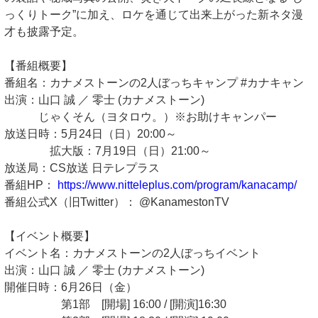
っくりトーク”に加え、ロケを通じて出来上がった新ネタ漫
才も披露予定。
【番組概要】
番組名：カナメストーンの2人ぼっちキャンプ #カナキャン
出演：山口 誠 ／ 零士 (カナメストーン)
じゃくそん（ヨタロウ。）※お助けキャンパー
放送日時：5月24日（日）20:00～
拡大版：7月19日（日）21:00～
放送局：CS放送 日テレプラス
番組HP：
https://www.nitteleplus.com/program/kanacamp/
番組公式X（旧Twitter）： @KanamestonTV
【イベント概要】
イベント名：カナメストーンの2人ぼっちイベント
出演：山口 誠 ／ 零士 (カナメストーン)
開催日時：6月26日（金）
第1部 [開場] 16:00 / [開演]16:30