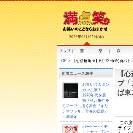
2026年08月07日(金)
TOP
>
【心斎橋角座】6月12日(金)新
【心
新着ニュース30件
ブ「
お笑い芸人ダン
カン主演！
ば東
1970年代を震
撼させた事件を
モチーフに描く舞台『キリ
シマサトル、青春の蹉跌』
上演決定
この度
バービー×イモ
ライブ
トアヤコ、幻の