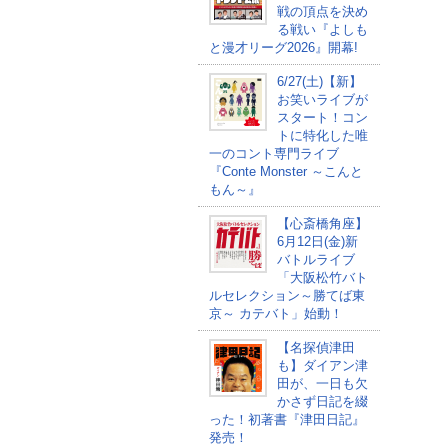
戦の頂点を決め
る戦い『よしも
と漫才リーグ2026』開幕!
6/27(土)【新】
お笑いライブが
スタート！コン
トに特化した唯
一のコント専門ライブ
『Conte Monster ～こんと
もん～』
【心斎橋角座】
6月12日(金)新
バトルライブ
「大阪松竹バト
ルセレクション～勝てば東
京～ カテバト」始動！
【名探偵津田
も】ダイアン津
田が、一日も欠
かさず日記を綴
った！初著書『津田日記』
発売！