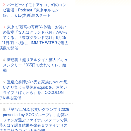
2.
バービー×イモトアヤコ、幻のコン
ビ復活！Podcast『東京ホルモン
娘』、7/16(木)配信スタート
3.
東京で“最高の寄席”を体験！お笑い
の殿堂「なんばグランド花月」がやっ
てくる。「東京グランド花月」9月15
～21日(月・祝)に、IMM THEATERで過去
演数で開催
4.
新感覚！超リアルタイム芸人ドキュ
メンタリー「365日で売れてくレ」始
動
5.
重症心身障がい児と家族に&quot;思
いきり笑える夏休み&quot;を。お笑い
ライブ「ばくわら」を、COCOLON
Eで今年も開催
6.
『第47回ABCお笑いグランプリ2026
presented by SCOグループ』、お笑い
ファンが選ぶファイナルステージで気
芸人は？調査結果を発表＆ファイナリス
組の意気込みコメントを公開