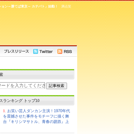
ション～勝てば東京～ カテバト」始動！
満点笑
索
スランキング トップ10
1.
お笑い芸人ダンカン主演！1970年代
を震撼させた事件をモチーフに描く舞
台『キリシマサトル、青春の蹉跌』上