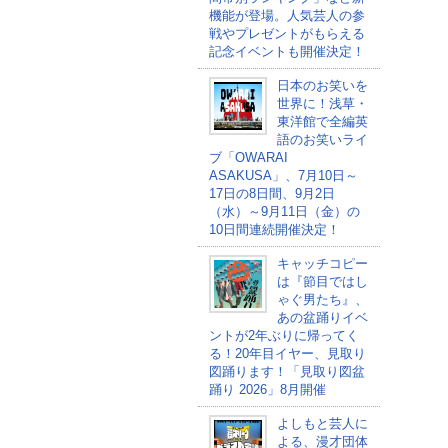
機能が登場。人気芸人の参
戦やプレゼントがもらえる
記念イベントも開催決定！
日本のお笑いを
世界に！浅草・
東洋館で全編英
語のお笑いライ
ブ「OWARAI
ASAKUSA」、7月10日～
17日の8日間、9月2日
（水）～9月11日（金）の
10日間連続開催決定！
キャッチコピー
は『節目ではし
ゃぐ男たち』、
あの盆踊りイベ
ントが2年ぶりに帰ってく
る！20年目イヤー、見取り
図踊ります！「見取り図盆
踊り 2026」8月開催
よしもと芸人に
よる、漫才団体