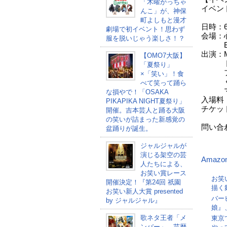
「木曜がっちゃ
イベン
んこ」が、神保
町よしもと漫才
日時：6
劇場で初イベント！思わず
会場：
服を脱いじゃう楽しさ！？
B1
出演：
【OMO7大阪】
トイレ
「夏祭り」
ブ、オ
×「笑い」！食
くわが
べて笑って踊ら
ママン
な損やで！「OSAKA
入場料：
PIKAPIKA NIGHT夏祭り」
チケット
開催。吉本芸人と踊る大阪
5/
の笑いが詰まった新感覚の
問い合わ
盆踊りが誕生。
ジャルジャルが
演じる架空の芸
Amazo
人たちによる、
お笑い賞レース
お笑
開催決定！『第24回 祇園
描く
お笑い新人大賞 presented
バー
by ジャルジャル』
娘』、
歌ネタ王者「メ
東京
ンバー」、芸歴