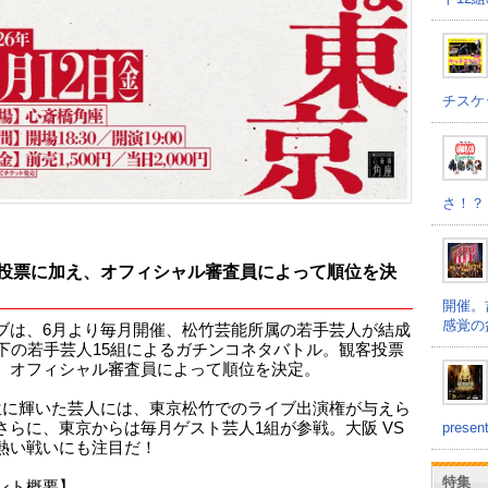
チスケ
さ！？
投票に加え、オフィシャル審査員によって順位を決
開催。
感覚の
ブは、6月より毎月開催、松竹芸能所属の若手芸人が結成
以下の若手芸人15組によるガチンコネタバトル。観客投票
、オフィシャル審査員によって順位を決定。
位に輝いた芸人には、東京松竹でのライブ出演権が与えら
prese
さらに、東京からは毎月ゲスト芸人1組が参戦。大阪 VS
熱い戦いにも注目だ！
特集
ント概要】