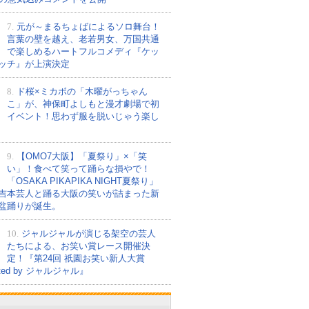
7.
元が～まるちょばによるソロ舞台！
言葉の壁を越え、老若男女、万国共通
で楽しめるハートフルコメディ『ケッ
ッチ』が上演決定
8.
ド桜×ミカボの「木曜がっちゃん
こ」が、神保町よしもと漫才劇場で初
イベント！思わず服を脱いじゃう楽し
9.
【OMO7大阪】「夏祭り」×「笑
い」！食べて笑って踊らな損やで！
「OSAKA PIKAPIKA NIGHT夏祭り」
吉本芸人と踊る大阪の笑いが詰まった新
盆踊りが誕生。
10.
ジャルジャルが演じる架空の芸人
たちによる、お笑い賞レース開催決
定！『第24回 祇園お笑い新人大賞
nted by ジャルジャル』