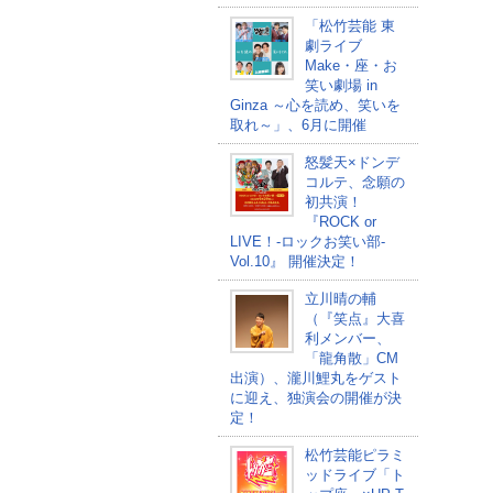
「松竹芸能 東
劇ライブ
Make・座・お
笑い劇場 in
Ginza ～心を読め、笑いを
取れ～」、6月に開催
怒髪天×ドンデ
コルテ、念願の
初共演！
『ROCK or
LIVE！-ロックお笑い部-
Vol.10』 開催決定！
立川晴の輔
（『笑点』大喜
利メンバー、
「龍角散」CM
出演）、瀧川鯉丸をゲスト
に迎え、独演会の開催が決
定！
松竹芸能ピラミ
ッドライブ「ト