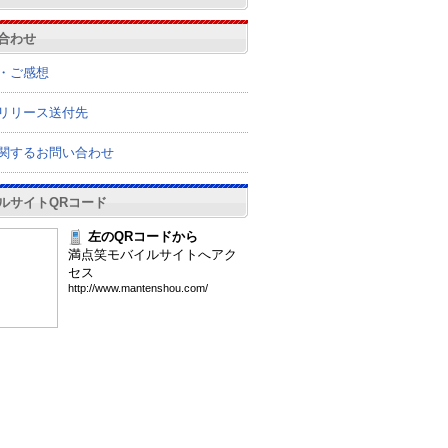
合わせ
・ご感想
リリース送付先
関するお問い合わせ
ルサイトQRコード
左のQRコードから
満点笑モバイルサイトへアク
セス
htt
p:/
/ww
w.m
ant
ens
hou
.co
m/