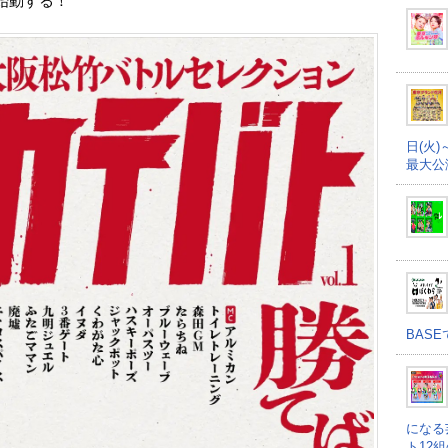
始動する！
日(火)
最大公
BAS
になる
ト12