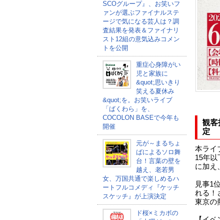
SCOグループ』、お笑いフ
ァンが選ぶファイナルステ
ージで気になる芸人は？調
査結果を発表＆ファイナリ
スト12組の意気込みコメン
トを公開
重症心身障がい
児と家族に
&quot;思いきり
笑える夏休み
&quot;を。お笑いライブ
「ばくわら」を、
COCOLON BASEで今年も
観客
開催
定
元が～まるちょ
本ライ
ばによるソロ舞
15年
台！言葉の壁を
に加え
越え、老若男
女、万国共通で楽しめるハ
見事1
ートフルコメディ『ケッチ
れる！
スケッチ』が上演決定
東京の
ド桜×ミカボの
【イベ