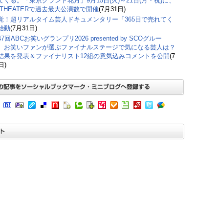
てくる。「東京グランド花月」9月15日(火)～21日(月・祝)に、
M THEATERで過去最大公演数で開催
(7月31日)
覚！超リアルタイム芸人ドキュメンタリー「365日で売れてく
始動
(7月31日)
7回ABCお笑いグランプリ2026 presented by SCOグルー
、お笑いファンが選ぶファイナルステージで気になる芸人は？
結果を発表＆ファイナリスト12組の意気込みコメントを公開
(7
日)