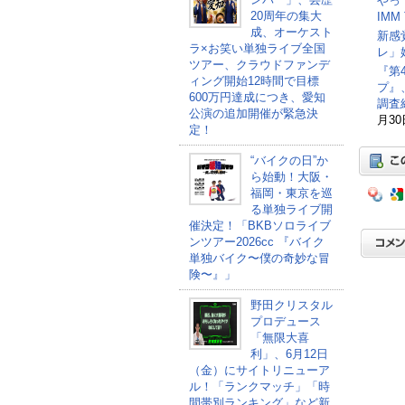
やっ
20周年の集大
IM
成、オーケスト
新感
ラ×お笑い単独ライブ全国
レ」
ツアー、クラウドファンデ
『第4
ィング開始12時間で目標
プ』
600万円達成につき、愛知
調査
公演の追加開催が緊急決
月30
定！
“バイクの日”か
ら始動！大阪・
福岡・東京を巡
る単独ライブ開
催決定！「BKBソロライブ
ンツアー2026cc 『バイク
単独バイク〜僕の奇妙な冒
険〜』」
野田クリスタル
プロデュース
「無限大喜
利」、6月12日
（金）にサイトリニューア
ル！「ランクマッチ」「時
間帯別ランキング」など新