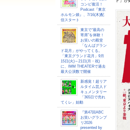
ト」が
コンビ復活！
Podcast『東京
ホルモン娘』、7/16(木)配
信スタート
東京で“最高の
寄席”を体験！
お笑いの殿堂
「なんばグラン
ド花月」がやってくる。
「東京グランド花月」9月
15日(火)～21日(月・祝)
に、IMM THEATERで過去
最大公演数で開催
新感覚！超リア
ルタイム芸人ド
キュメンタリー
「365日で売れ
てくレ」始動
『第47回ABC
お笑いグランプ
リ2026
presented by