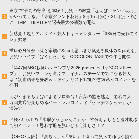
東京で“最高の寄席”を体験！お笑いの殿堂「なんばグランド花月」
がやってくる。「東京グランド花月」9月15日(火)～21日(月・祝)
3
に、IMM THEATERで過去最大公演数で開催
新感覚！超リアルタイム芸人ドキュメンタリー「365日で売れてく
4
レ」始動
重症心身障がい児と家族に&quot;思いきり笑える夏休み&quot;を。
5
お笑いライブ「ばくわら」を、COCOLON BASEで今年も開催
『第47回ABCお笑いグランプリ2026 presented by SCOグルー
プ』、お笑いファンが選ぶファイナルステージで気になる芸人
6
は？調査結果を発表＆ファイナリスト12組の意気込みコメントを
公開
元が～まるちょばによるソロ舞台！言葉の壁を越え、老若男女、
万国共通で楽しめるハートフルコメディ『ケッチスケッチ』が上
7
演決定
ド桜×ミカボの「木曜がっちゃんこ」が、神保町よしもと漫才劇場
8
で初イベント！思わず服を脱いじゃう楽しさ！？
【OMO7大阪】「夏祭り」×「笑い」！食べて笑って踊らな損や