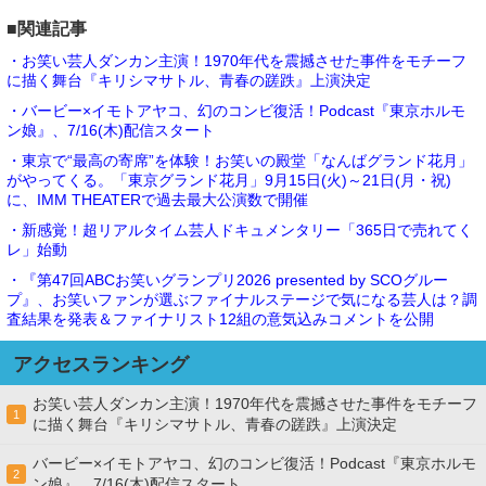
■関連記事
・お笑い芸人ダンカン主演！1970年代を震撼させた事件をモチーフ
に描く舞台『キリシマサトル、青春の蹉跌』上演決定
・バービー×イモトアヤコ、幻のコンビ復活！Podcast『東京ホルモ
ン娘』、7/16(木)配信スタート
・東京で“最高の寄席”を体験！お笑いの殿堂「なんばグランド花月」
がやってくる。「東京グランド花月」9月15日(火)～21日(月・祝)
に、IMM THEATERで過去最大公演数で開催
・新感覚！超リアルタイム芸人ドキュメンタリー「365日で売れてく
レ」始動
・『第47回ABCお笑いグランプリ2026 presented by SCOグルー
プ』、お笑いファンが選ぶファイナルステージで気になる芸人は？調
査結果を発表＆ファイナリスト12組の意気込みコメントを公開
アクセスランキング
お笑い芸人ダンカン主演！1970年代を震撼させた事件をモチーフ
1
に描く舞台『キリシマサトル、青春の蹉跌』上演決定
バービー×イモトアヤコ、幻のコンビ復活！Podcast『東京ホルモ
2
ン娘』、7/16(木)配信スタート