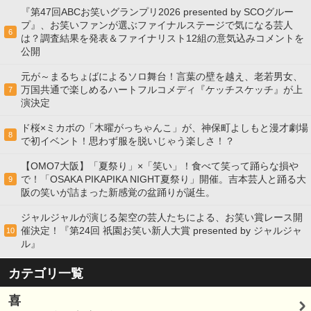
『第47回ABCお笑いグランプリ2026 presented by SCOグルー
プ』、お笑いファンが選ぶファイナルステージで気になる芸人
6
は？調査結果を発表＆ファイナリスト12組の意気込みコメントを
公開
元が～まるちょばによるソロ舞台！言葉の壁を越え、老若男女、
万国共通で楽しめるハートフルコメディ『ケッチスケッチ』が上
7
演決定
ド桜×ミカボの「木曜がっちゃんこ」が、神保町よしもと漫才劇場
8
で初イベント！思わず服を脱いじゃう楽しさ！？
【OMO7大阪】「夏祭り」×「笑い」！食べて笑って踊らな損や
で！「OSAKA PIKAPIKA NIGHT夏祭り」開催。吉本芸人と踊る大
9
阪の笑いが詰まった新感覚の盆踊りが誕生。
ジャルジャルが演じる架空の芸人たちによる、お笑い賞レース開
催決定！『第24回 祇園お笑い新人大賞 presented by ジャルジャ
10
ル』
カテゴリ一覧
喜