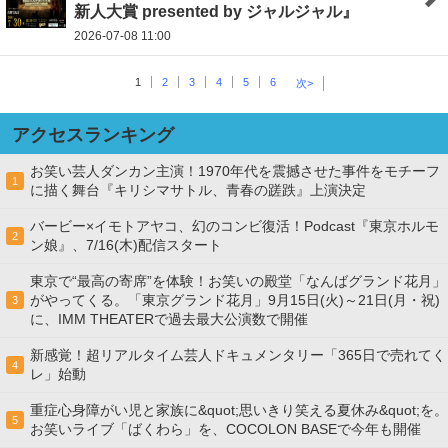
新人大賞 presented by ジャルジャル』
2026-07-08 11:00
1
2
3
4
5
6
次>
アクセスランキング
お笑い芸人ダンカン主演！1970年代を震撼させた事件をモチーフ
1
に描く舞台『キリシマサトル、青春の蹉跌』上演決定
バービー×イモトアヤコ、幻のコンビ復活！Podcast『東京ホルモ
2
ン娘』、7/16(木)配信スタート
東京で“最高の寄席”を体験！お笑いの殿堂「なんばグランド花月」
がやってくる。「東京グランド花月」9月15日(火)～21日(月・祝)
3
に、IMM THEATERで過去最大公演数で開催
新感覚！超リアルタイム芸人ドキュメンタリー「365日で売れてく
4
レ」始動
重症心身障がい児と家族に&quot;思いきり笑える夏休み&quot;を。
5
お笑いライブ「ばくわら」を、COCOLON BASEで今年も開催