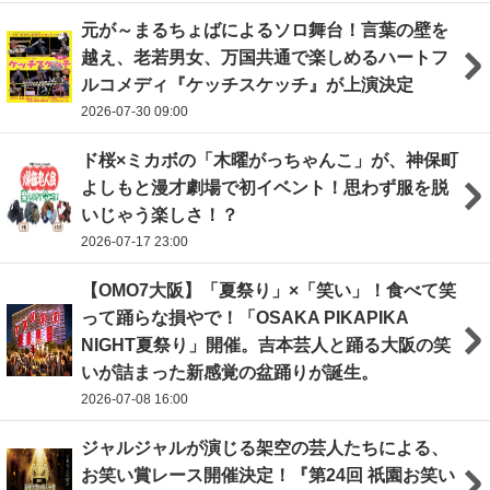
元が～まるちょばによるソロ舞台！言葉の壁を
越え、老若男女、万国共通で楽しめるハートフ
ルコメディ『ケッチスケッチ』が上演決定
2026-07-30 09:00
ド桜×ミカボの「木曜がっちゃんこ」が、神保町
よしもと漫才劇場で初イベント！思わず服を脱
いじゃう楽しさ！？
2026-07-17 23:00
【OMO7大阪】「夏祭り」×「笑い」！食べて笑
って踊らな損やで！「OSAKA PIKAPIKA
NIGHT夏祭り」開催。吉本芸人と踊る大阪の笑
いが詰まった新感覚の盆踊りが誕生。
2026-07-08 16:00
ジャルジャルが演じる架空の芸人たちによる、
お笑い賞レース開催決定！『第24回 祇園お笑い