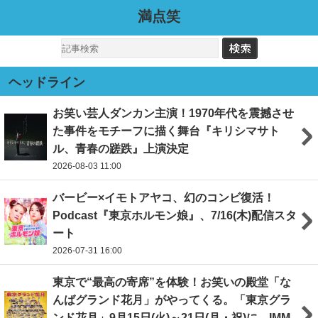
満点笑
ヘッドライン
お笑い芸人ダンカン主演！1970年代を震撼させ
た事件をモチーフに描く舞台『キリシマサト
ル、青春の蹉跌』上演決定
2026-08-03 11:00
バービー×イモトアヤコ、幻のコンビ復活！
Podcast『東京ホルモン娘』、7/16(木)配信スタ
ート
2026-07-31 16:00
東京で“最高の寄席”を体験！お笑いの殿堂「な
んばグランド花月」がやってくる。「東京グラ
ンド花月」9月15日(火)～21日(月・祝)に、IMM