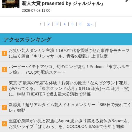
新人大賞 presented by ジャルジャル』
2026-07-08 11:00
1
2
3
4
5
6
次>
アクセスランキング
お笑い芸人ダンカン主演！1970年代を震撼させた事件をモチーフ
1
に描く舞台『キリシマサトル、青春の蹉跌』上演決定
バービー×イモトアヤコ、幻のコンビ復活！Podcast『東京ホルモ
2
ン娘』、7/16(木)配信スタート
東京で“最高の寄席”を体験！お笑いの殿堂「なんばグランド花月」
がやってくる。「東京グランド花月」9月15日(火)～21日(月・祝)
3
に、IMM THEATERで過去最大公演数で開催
新感覚！超リアルタイム芸人ドキュメンタリー「365日で売れてく
4
レ」始動
重症心身障がい児と家族に&quot;思いきり笑える夏休み&quot;を。
5
お笑いライブ「ばくわら」を、COCOLON BASEで今年も開催