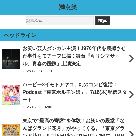
満点笑
ヘッドライン
お笑い芸人ダンカン主演！1970年代を震撼させ
た事件をモチーフに描く舞台『キリシマサト
ル、青春の蹉跌』上演決定
2026-08-03 11:00
バービー×イモトアヤコ、幻のコンビ復活！
Podcast『東京ホルモン娘』、7/16(木)配信スタ
ート
2026-07-31 16:00
東京で“最高の寄席”を体験！お笑いの殿堂「な
んばグランド花月」がやってくる。「東京グラ
ンド花月」9月15日(火)～21日(月・祝)に、IMM