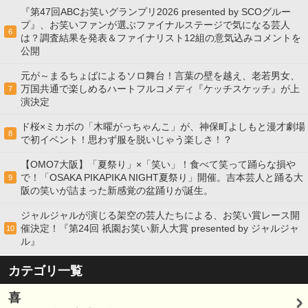
『第47回ABCお笑いグランプリ2026 presented by SCOグルー
プ』、お笑いファンが選ぶファイナルステージで気になる芸人
6
は？調査結果を発表＆ファイナリスト12組の意気込みコメントを
公開
元が～まるちょばによるソロ舞台！言葉の壁を越え、老若男女、
万国共通で楽しめるハートフルコメディ『ケッチスケッチ』が上
7
演決定
ド桜×ミカボの「木曜がっちゃんこ」が、神保町よしもと漫才劇場
8
で初イベント！思わず服を脱いじゃう楽しさ！？
【OMO7大阪】「夏祭り」×「笑い」！食べて笑って踊らな損や
で！「OSAKA PIKAPIKA NIGHT夏祭り」開催。吉本芸人と踊る大
9
阪の笑いが詰まった新感覚の盆踊りが誕生。
ジャルジャルが演じる架空の芸人たちによる、お笑い賞レース開
催決定！『第24回 祇園お笑い新人大賞 presented by ジャルジャ
10
ル』
カテゴリ一覧
喜