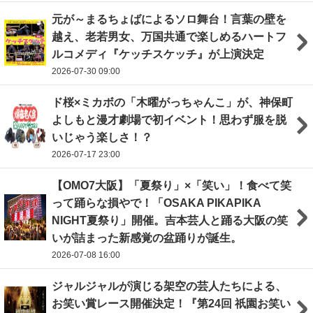
元が～まるちょばによるソロ舞台！言葉の壁を
越え、老若男女、万国共通で楽しめるハートフ
ルコメディ『ケッチスケッチ』が上演決定
2026-07-30 09:00
ド桜×ミカボの「木曜がっちゃんこ」が、神保町
よしもと漫才劇場で初イベント！思わず服を脱
いじゃう楽しさ！？
2026-07-17 23:00
【OMO7大阪】「夏祭り」×「笑い」！食べて笑
って踊らな損やで！「OSAKA PIKAPIKA
NIGHT夏祭り」開催。吉本芸人と踊る大阪の笑
いが詰まった新感覚の盆踊りが誕生。
2026-07-08 16:00
ジャルジャルが演じる架空の芸人たちによる、
お笑い賞レース開催決定！『第24回 祇園お笑い