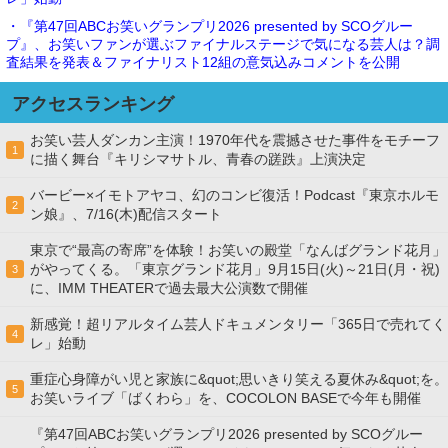
・『第47回ABCお笑いグランプリ2026 presented by SCOグルー
プ』、お笑いファンが選ぶファイナルステージで気になる芸人は？調
査結果を発表＆ファイナリスト12組の意気込みコメントを公開
アクセスランキング
お笑い芸人ダンカン主演！1970年代を震撼させた事件をモチーフ
1
に描く舞台『キリシマサトル、青春の蹉跌』上演決定
バービー×イモトアヤコ、幻のコンビ復活！Podcast『東京ホルモ
2
ン娘』、7/16(木)配信スタート
東京で“最高の寄席”を体験！お笑いの殿堂「なんばグランド花月」
がやってくる。「東京グランド花月」9月15日(火)～21日(月・祝)
3
に、IMM THEATERで過去最大公演数で開催
新感覚！超リアルタイム芸人ドキュメンタリー「365日で売れてく
4
レ」始動
重症心身障がい児と家族に&quot;思いきり笑える夏休み&quot;を。
5
お笑いライブ「ばくわら」を、COCOLON BASEで今年も開催
『第47回ABCお笑いグランプリ2026 presented by SCOグルー