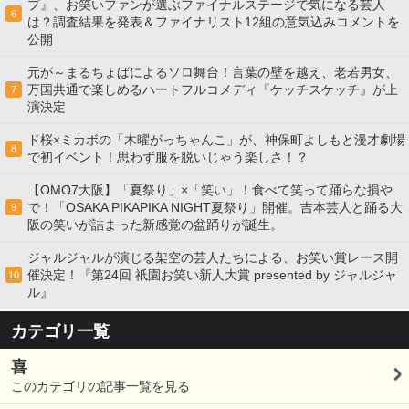
プ』、お笑いファンが選ぶファイナルステージで気になる芸人
6
は？調査結果を発表＆ファイナリスト12組の意気込みコメントを
公開
元が～まるちょばによるソロ舞台！言葉の壁を越え、老若男女、
万国共通で楽しめるハートフルコメディ『ケッチスケッチ』が上
7
演決定
ド桜×ミカボの「木曜がっちゃんこ」が、神保町よしもと漫才劇場
8
で初イベント！思わず服を脱いじゃう楽しさ！？
【OMO7大阪】「夏祭り」×「笑い」！食べて笑って踊らな損や
で！「OSAKA PIKAPIKA NIGHT夏祭り」開催。吉本芸人と踊る大
9
阪の笑いが詰まった新感覚の盆踊りが誕生。
ジャルジャルが演じる架空の芸人たちによる、お笑い賞レース開
催決定！『第24回 祇園お笑い新人大賞 presented by ジャルジャ
10
ル』
カテゴリ一覧
喜
このカテゴリの記事一覧を見る