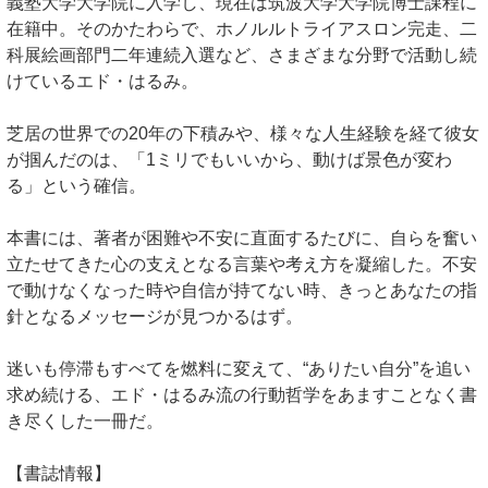
義塾大学大学院に入学し、現在は筑波大学大学院博士課程に
在籍中。そのかたわらで、ホノルルトライアスロン完走、二
科展絵画部門二年連続入選など、さまざまな分野で活動し続
けているエド・はるみ。
芝居の世界での20年の下積みや、様々な人生経験を経て彼女
が掴んだのは、「1ミリでもいいから、動けば景色が変わ
る」という確信。
本書には、著者が困難や不安に直面するたびに、自らを奮い
立たせてきた心の支えとなる言葉や考え方を凝縮した。不安
で動けなくなった時や自信が持てない時、きっとあなたの指
針となるメッセージが見つかるはず。
迷いも停滞もすべてを燃料に変えて、“ありたい自分”を追い
求め続ける、エド・はるみ流の行動哲学をあますことなく書
き尽くした一冊だ。
【書誌情報】