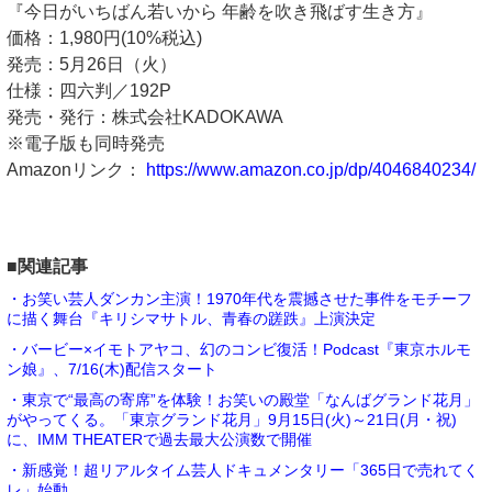
『今日がいちばん若いから 年齢を吹き飛ばす生き方』
価格：1,980円(10%税込)
発売：5月26日（火）
仕様：四六判／192P
発売・発行：株式会社KADOKAWA
※電子版も同時発売
Amazonリンク：
https://www.amazon.co.jp/dp/4046840234/
■関連記事
・お笑い芸人ダンカン主演！1970年代を震撼させた事件をモチーフ
に描く舞台『キリシマサトル、青春の蹉跌』上演決定
・バービー×イモトアヤコ、幻のコンビ復活！Podcast『東京ホルモ
ン娘』、7/16(木)配信スタート
・東京で“最高の寄席”を体験！お笑いの殿堂「なんばグランド花月」
がやってくる。「東京グランド花月」9月15日(火)～21日(月・祝)
に、IMM THEATERで過去最大公演数で開催
・新感覚！超リアルタイム芸人ドキュメンタリー「365日で売れてく
レ」始動