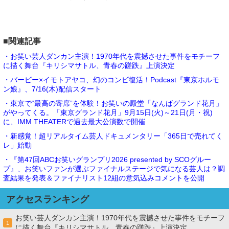
■関連記事
・お笑い芸人ダンカン主演！1970年代を震撼させた事件をモチーフ
に描く舞台『キリシマサトル、青春の蹉跌』上演決定
・バービー×イモトアヤコ、幻のコンビ復活！Podcast『東京ホルモ
ン娘』、7/16(木)配信スタート
・東京で“最高の寄席”を体験！お笑いの殿堂「なんばグランド花月」
がやってくる。「東京グランド花月」9月15日(火)～21日(月・祝)
に、IMM THEATERで過去最大公演数で開催
・新感覚！超リアルタイム芸人ドキュメンタリー「365日で売れてく
レ」始動
・『第47回ABCお笑いグランプリ2026 presented by SCOグルー
プ』、お笑いファンが選ぶファイナルステージで気になる芸人は？調
査結果を発表＆ファイナリスト12組の意気込みコメントを公開
アクセスランキング
お笑い芸人ダンカン主演！1970年代を震撼させた事件をモチーフ
1
に描く舞台『キリシマサトル、青春の蹉跌』上演決定