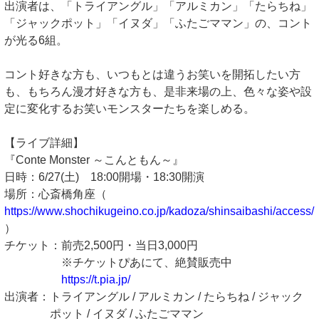
出演者は、「トライアングル」「アルミカン」「たらちね」
「ジャックポット」「イヌダ」「ふたごママン」の、コント
が光る6組。
コント好きな方も、いつもとは違うお笑いを開拓したい方
も、もちろん漫才好きな方も、是非来場の上、色々な姿や設
定に変化するお笑いモンスターたちを楽しめる。
【ライブ詳細】
『Conte Monster ～こんともん～』
日時：6/27(土) 18:00開場・18:30開演
場所：心斎橋角座（
https://www.shochikugeino.co.jp/kadoza/shinsaibashi/access/
）
チケット：前売2,500円・当日3,000円
※チケットぴあにて、絶賛販売中
https://t.pia.jp/
出演者：トライアングル / アルミカン / たらちね / ジャック
ポット / イヌダ / ふたごママン