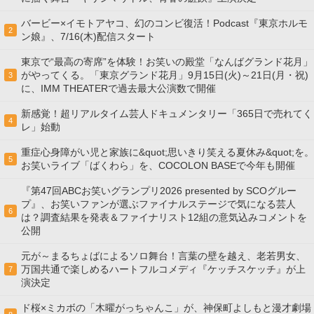
バービー×イモトアヤコ、幻のコンビ復活！Podcast『東京ホルモ
2
ン娘』、7/16(木)配信スタート
東京で“最高の寄席”を体験！お笑いの殿堂「なんばグランド花月」
がやってくる。「東京グランド花月」9月15日(火)～21日(月・祝)
3
に、IMM THEATERで過去最大公演数で開催
新感覚！超リアルタイム芸人ドキュメンタリー「365日で売れてく
4
レ」始動
重症心身障がい児と家族に&quot;思いきり笑える夏休み&quot;を。
5
お笑いライブ「ばくわら」を、COCOLON BASEで今年も開催
『第47回ABCお笑いグランプリ2026 presented by SCOグルー
プ』、お笑いファンが選ぶファイナルステージで気になる芸人
6
は？調査結果を発表＆ファイナリスト12組の意気込みコメントを
公開
元が～まるちょばによるソロ舞台！言葉の壁を越え、老若男女、
万国共通で楽しめるハートフルコメディ『ケッチスケッチ』が上
7
演決定
ド桜×ミカボの「木曜がっちゃんこ」が、神保町よしもと漫才劇場