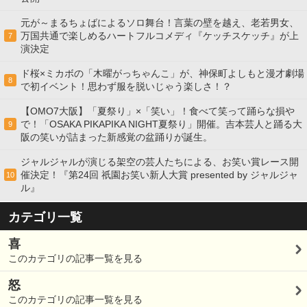
元が～まるちょばによるソロ舞台！言葉の壁を越え、老若男女、
万国共通で楽しめるハートフルコメディ『ケッチスケッチ』が上
7
演決定
ド桜×ミカボの「木曜がっちゃんこ」が、神保町よしもと漫才劇場
8
で初イベント！思わず服を脱いじゃう楽しさ！？
【OMO7大阪】「夏祭り」×「笑い」！食べて笑って踊らな損や
で！「OSAKA PIKAPIKA NIGHT夏祭り」開催。吉本芸人と踊る大
9
阪の笑いが詰まった新感覚の盆踊りが誕生。
ジャルジャルが演じる架空の芸人たちによる、お笑い賞レース開
催決定！『第24回 祇園お笑い新人大賞 presented by ジャルジャ
10
ル』
カテゴリ一覧
喜
このカテゴリの記事一覧を見る
怒
このカテゴリの記事一覧を見る