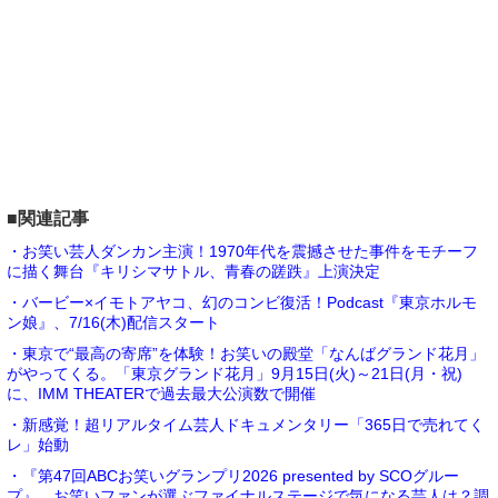
■関連記事
・お笑い芸人ダンカン主演！1970年代を震撼させた事件をモチーフ
に描く舞台『キリシマサトル、青春の蹉跌』上演決定
・バービー×イモトアヤコ、幻のコンビ復活！Podcast『東京ホルモ
ン娘』、7/16(木)配信スタート
・東京で“最高の寄席”を体験！お笑いの殿堂「なんばグランド花月」
がやってくる。「東京グランド花月」9月15日(火)～21日(月・祝)
に、IMM THEATERで過去最大公演数で開催
・新感覚！超リアルタイム芸人ドキュメンタリー「365日で売れてく
レ」始動
・『第47回ABCお笑いグランプリ2026 presented by SCOグルー
プ』、お笑いファンが選ぶファイナルステージで気になる芸人は？調