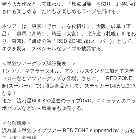
崎う大が作家として加わり、「原点回帰」を図り、お笑い好
きにも楽しめる、だれもが楽しめるライブを届ける。
本ツアーは、東京山野ホールを皮切りに、大阪、岐阜（下
呂）、群馬（高崎）、埼玉（大宮）、北海道（札幌）をまわ
り、東京にて凱旋公演「RED ZONE 超(スーパー)」として、
ネタを変え、スペシャルなライブを披露する。
＜単独ツアーグッズ詳細発表！＞
Tシャツ、マフラータオル、アクリルスタンドに加えてステ
ッカーなどのツアーグッズが登場。さらに、「RED ZONE
超(スーパー)」では限定商品として、ステッカー1種が追加と
なる！
また、流れ星BOOKや過去のライブDVD、キキララとのコラ
ボグッズなどの人気商品も販売する。
＜公演概要＞
流れ星☆単独ライブツアー RED ZONE supported by ナガセ
スッポン養殖場