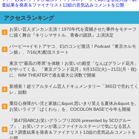
査結果を発表＆ファイナリスト12組の意気込みコメントを公開
アクセスランキング
お笑い芸人ダンカン主演！1970年代を震撼させた事件をモチーフ
1
に描く舞台『キリシマサトル、青春の蹉跌』上演決定
バービー×イモトアヤコ、幻のコンビ復活！Podcast『東京ホルモ
2
ン娘』、7/16(木)配信スタート
東京で“最高の寄席”を体験！お笑いの殿堂「なんばグランド花月」
がやってくる。「東京グランド花月」9月15日(火)～21日(月・祝)
3
に、IMM THEATERで過去最大公演数で開催
新感覚！超リアルタイム芸人ドキュメンタリー「365日で売れてく
4
レ」始動
重症心身障がい児と家族に&quot;思いきり笑える夏休み&quot;を。
5
お笑いライブ「ばくわら」を、COCOLON BASEで今年も開催
『第47回ABCお笑いグランプリ2026 presented by SCOグルー
プ』、お笑いファンが選ぶファイナルステージで気になる芸人
6
は？調査結果を発表＆ファイナリスト12組の意気込みコメントを
公開