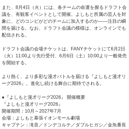
また、8月4日（火）には、各チームの命運を握るドラフト会
議を、有観客イベントとして開催。よしもと所属の芸人を対
象に、どのコンビがどのチームに加入するのか——注目の瞬
間を届ける。なお、ドラフト会議の模様は、オンラインでも
配信される。
ドラフト会議の会場チケットは、FANYチケットにて6月2日
（火）11:00より先行受付、6月6日（土）10:00より一般発売
を開始する。
より熱く、より多彩な漫才バトルを届ける『よしもと漫才リ
ーグ2026』。進化し続ける舞台に期待でされる。
●『よしもと漫才リーグ2026』 開催概要
『よしもと漫才リーグ2026』
開催期間：10月～2027年7月
会場：よしもと幕張イオンモール劇場
キャプテン：滝音／ドンデコルテ／ダブルヒガシ／金魚番長