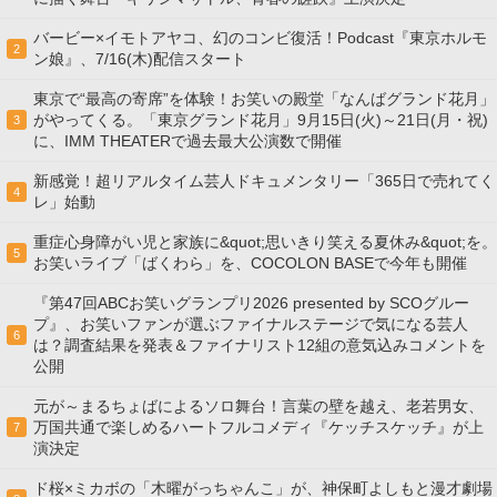
バービー×イモトアヤコ、幻のコンビ復活！Podcast『東京ホルモ
2
ン娘』、7/16(木)配信スタート
東京で“最高の寄席”を体験！お笑いの殿堂「なんばグランド花月」
がやってくる。「東京グランド花月」9月15日(火)～21日(月・祝)
3
に、IMM THEATERで過去最大公演数で開催
新感覚！超リアルタイム芸人ドキュメンタリー「365日で売れてく
4
レ」始動
重症心身障がい児と家族に&quot;思いきり笑える夏休み&quot;を。
5
お笑いライブ「ばくわら」を、COCOLON BASEで今年も開催
『第47回ABCお笑いグランプリ2026 presented by SCOグルー
プ』、お笑いファンが選ぶファイナルステージで気になる芸人
6
は？調査結果を発表＆ファイナリスト12組の意気込みコメントを
公開
元が～まるちょばによるソロ舞台！言葉の壁を越え、老若男女、
万国共通で楽しめるハートフルコメディ『ケッチスケッチ』が上
7
演決定
ド桜×ミカボの「木曜がっちゃんこ」が、神保町よしもと漫才劇場