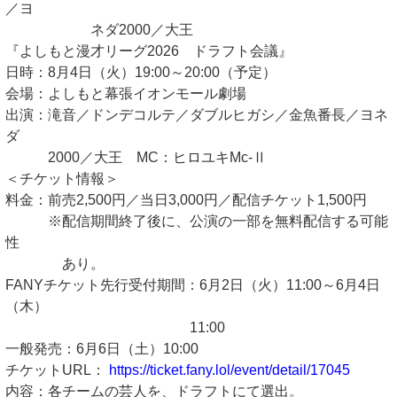
／ヨ
ネダ2000／大王
『よしもと漫才リーグ2026 ドラフト会議』
日時：8月4日（火）19:00～20:00（予定）
会場：よしもと幕張イオンモール劇場
出演：滝音／ドンデコルテ／ダブルヒガシ／金魚番長／ヨネ
ダ
2000／大王 MC：ヒロユキMc-Ⅱ
＜チケット情報＞
料金：前売2,500円／当日3,000円／配信チケット1,500円
※配信期間終了後に、公演の一部を無料配信する可能
性
あり。
FANYチケット先行受付期間：6月2日（火）11:00～6月4日
（木）
11:00
一般発売：6月6日（土）10:00
チケットURL：
https://ticket.fany.lol/event/detail/17045
内容：各チームの芸人を、ドラフトにて選出。