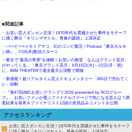
■関連記事
・お笑い芸人ダンカン主演！1970年代を震撼させた事件をモチーフ
に描く舞台『キリシマサトル、青春の蹉跌』上演決定
・バービー×イモトアヤコ、幻のコンビ復活！Podcast『東京ホルモ
ン娘』、7/16(木)配信スタート
・東京で“最高の寄席”を体験！お笑いの殿堂「なんばグランド花月」
がやってくる。「東京グランド花月」9月15日(火)～21日(月・祝)
に、IMM THEATERで過去最大公演数で開催
・新感覚！超リアルタイム芸人ドキュメンタリー「365日で売れてく
レ」始動
・『第47回ABCお笑いグランプリ2026 presented by SCOグルー
プ』、お笑いファンが選ぶファイナルステージで気になる芸人は？調
査結果を発表＆ファイナリスト12組の意気込みコメントを公開
アクセスランキング
お笑い芸人ダンカン主演！1970年代を震撼させた事件をモチーフ
1
に描く舞台『キリシマサトル、青春の蹉跌』上演決定