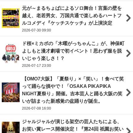
元が～まるちょばによるソロ舞台！言葉の壁を
越え、老若男女、万国共通で楽しめるハートフ
ルコメディ『ケッチスケッチ』が上演決定
2026-07-30 09:00
ド桜×ミカボの「木曜がっちゃんこ」が、神保町
よしもと漫才劇場で初イベント！思わず服を脱
いじゃう楽しさ！？
2026-07-17 23:00
【OMO7大阪】「夏祭り」×「笑い」！食べて笑
って踊らな損やで！「OSAKA PIKAPIKA
NIGHT夏祭り」開催。吉本芸人と踊る大阪の笑
いが詰まった新感覚の盆踊りが誕生。
2026-07-08 16:00
ジャルジャルが演じる架空の芸人たちによる、
お笑い賞レース開催決定！『第24回 祇園お笑い