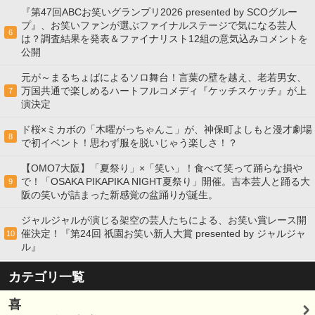
『第47回ABCお笑いグランプリ2026 presented by SCOグルー
プ』、お笑いファンが選ぶファイナルステージで気になる芸人
6
は？調査結果を発表＆ファイナリスト12組の意気込みコメントを
公開
元が～まるちょばによるソロ舞台！言葉の壁を越え、老若男女、
万国共通で楽しめるハートフルコメディ『ケッチスケッチ』が上
7
演決定
ド桜×ミカボの「木曜がっちゃんこ」が、神保町よしもと漫才劇場
8
で初イベント！思わず服を脱いじゃう楽しさ！？
【OMO7大阪】「夏祭り」×「笑い」！食べて笑って踊らな損や
で！「OSAKA PIKAPIKA NIGHT夏祭り」開催。吉本芸人と踊る大
9
阪の笑いが詰まった新感覚の盆踊りが誕生。
ジャルジャルが演じる架空の芸人たちによる、お笑い賞レース開
催決定！『第24回 祇園お笑い新人大賞 presented by ジャルジャ
10
ル』
カテゴリ一覧
喜