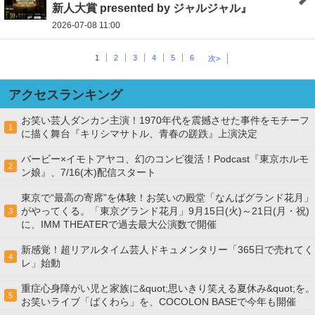
新人大賞 presented by ジャルジャル』
2026-07-08 11:00
1
2
3
4
5
6
次>
アクセスランキング
お笑い芸人ダンカン主演！1970年代を震撼させた事件をモチーフ
1
に描く舞台『キリシマサトル、青春の蹉跌』上演決定
バービー×イモトアヤコ、幻のコンビ復活！Podcast『東京ホルモ
2
ン娘』、7/16(木)配信スタート
東京で“最高の寄席”を体験！お笑いの殿堂「なんばグランド花月」
がやってくる。「東京グランド花月」9月15日(火)～21日(月・祝)
3
に、IMM THEATERで過去最大公演数で開催
新感覚！超リアルタイム芸人ドキュメンタリー「365日で売れてく
4
レ」始動
重症心身障がい児と家族に&quot;思いきり笑える夏休み&quot;を。
5
お笑いライブ「ばくわら」を、COCOLON BASEで今年も開催