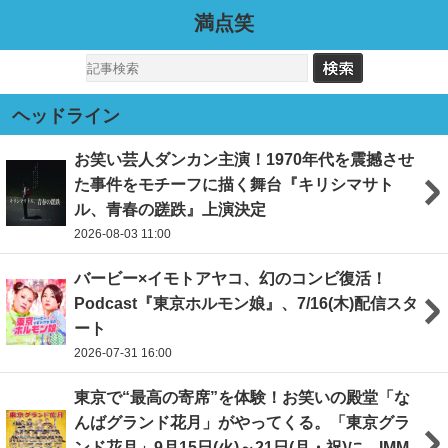
満点笑
ヘッドライン
お笑い芸人ダンカン主演！1970年代を震撼させ
た事件をモチーフに描く舞台『キリシマサト
ル、青春の蹉跌』上演決定
2026-08-03 11:00
バービー×イモトアヤコ、幻のコンビ復活！
Podcast『東京ホルモン娘』、7/16(木)配信スタ
ート
2026-07-31 16:00
東京で“最高の寄席”を体験！お笑いの殿堂「な
んばグランド花月」がやってくる。「東京グラ
ンド花月」9月15日(火)～21日(月・祝)に、IMM