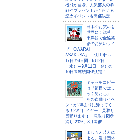
機能が登場。人気芸人の参
戦やプレゼントがもらえる
記念イベントも開催決定！
日本のお笑いを
世界に！浅草・
東洋館で全編英
語のお笑いライ
ブ「OWARAI
ASAKUSA」、7月10日～
17日の8日間、9月2日
（水）～9月11日（金）の
10日間連続開催決定！
キャッチコピー
は『節目ではし
ゃぐ男たち』、
あの盆踊りイベ
ントが2年ぶりに帰ってく
る！20年目イヤー、見取り
図踊ります！「見取り図盆
踊り 2026」8月開催
よしもと芸人に
よる、漫才団体