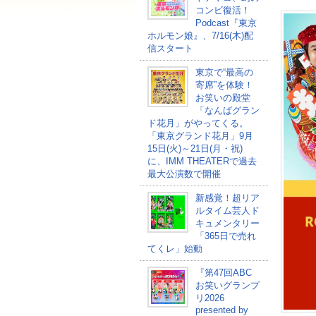
コンビ復活！
Podcast『東京
ホルモン娘』、7/16(木)配
信スタート
東京で“最高の
寄席”を体験！
お笑いの殿堂
「なんばグラン
ド花月」がやってくる。
「東京グランド花月」9月
15日(火)～21日(月・祝)
に、IMM THEATERで過去
最大公演数で開催
新感覚！超リア
ルタイム芸人ド
キュメンタリー
「365日で売れ
てくレ」始動
『第47回ABC
お笑いグランプ
リ2026
presented by