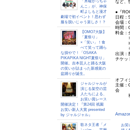
「木曜がっちゃ
など、
んこ」が、神保
町よしもと漫才
●『ROC
劇場で初イベント！思わず
日程：
服を脱いじゃう楽しさ！？
会場：GO
時間：OP
【OMO7大阪】
料金：全
「夏祭り」
※整
×「笑い」！食
※入
べて笑って踊ら
※未
な損やで！「OSAKA
出演：
PIKAPIKA NIGHT夏祭り」
チケット
開催。吉本芸人と踊る大阪
23
の笑いが詰まった新感覚の
受付
盆踊りが誕生。
一般発
オフィ
ジャルジャルが
主催：G
演じる架空の芸
会
人たちによる、
お笑い賞レース
開催決定！『第24回 祇園
お笑い新人大賞 presented
Amazo
by ジャルジャル』
歌ネタ王者「メ
お笑
ンバー」、芸歴