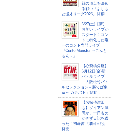
戦の頂点を決め
る戦い『よしも
と漫才リーグ2026』開幕!
6/27(土)【新】
お笑いライブが
スタート！コン
トに特化した唯
一のコント専門ライブ
『Conte Monster ～こんと
もん～』
【心斎橋角座】
6月12日(金)新
バトルライブ
「大阪松竹バト
ルセレクション～勝てば東
京～ カテバト」始動！
【名探偵津田
も】ダイアン津
田が、一日も欠
かさず日記を綴
った！初著書『津田日記』
発売！