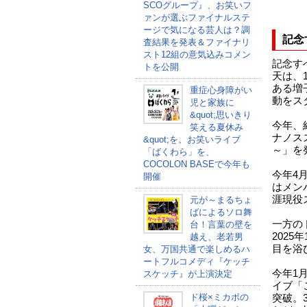
SCOグループ』、お笑いフ
ァンが選ぶファイナルステ
ージで気になる芸人は？調
記念
査結果を発表＆ファイナリ
スト12組の意気込みコメン
記念す
トを公開
天は、
ある増子
重症心身障がい
動をス
児と家族に
&quot;思いきり
今年、
笑える夏休み
ナノス
&quot;を。お笑いライブ
～」を
「ばくわら」を、
COCOLON BASEで今年も
今年4
開催
はメン
涯現役
元が～まるちょ
ばによるソロ舞
一方の
台！言葉の壁を
2025
越え、老若男
目を浴
女、万国共通で楽しめるハ
ートフルコメディ『ケッチ
今年1
スケッチ』が上演決定
イブ「
ド桜×ミカボの
突破。