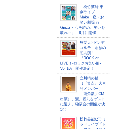
「松竹芸能 東
劇ライブ
Make・座・お
笑い劇場 in
Ginza ～心を読め、笑いを
取れ～」、6月に開催
怒髪天×ドンデ
コルテ、念願の
初共演！
『ROCK or
LIVE！-ロックお笑い部-
Vol.10』 開催決定！
立川晴の輔
（『笑点』大喜
利メンバー、
「龍角散」CM
出演）、瀧川鯉丸をゲスト
に迎え、独演会の開催が決
定！
松竹芸能ピラミ
ッドライブ「ト