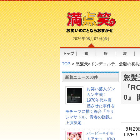
2026年08月07日(金)
TOP
>
怒髪天×ドンデコルテ、念願の初共演！『
怒髪
新着ニュース30件
『RO
お笑い芸人ダン
カン主演！
0』
1970年代を震
撼させた事件を
モチーフに描く舞台『キリ
シマサトル、青春の蹉跌』
上演決定
9月29
バービー×イモ
LIVE
トアヤコ、幻の