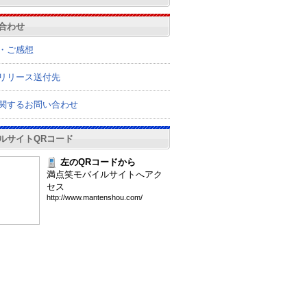
合わせ
・ご感想
リリース送付先
関するお問い合わせ
ルサイトQRコード
左のQRコードから
満点笑モバイルサイトへアク
セス
htt
p:/
/ww
w.m
ant
ens
hou
.co
m/