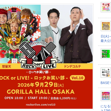
日(火)
最大公
BAS
になる
ト12