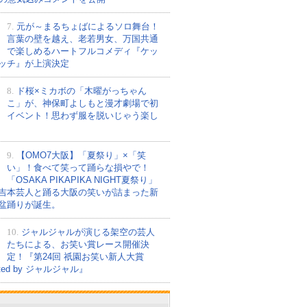
7.
元が～まるちょばによるソロ舞台！
言葉の壁を越え、老若男女、万国共通
で楽しめるハートフルコメディ『ケッ
ッチ』が上演決定
8.
ド桜×ミカボの「木曜がっちゃん
こ」が、神保町よしもと漫才劇場で初
イベント！思わず服を脱いじゃう楽し
9.
【OMO7大阪】「夏祭り」×「笑
い」！食べて笑って踊らな損やで！
「OSAKA PIKAPIKA NIGHT夏祭り」
吉本芸人と踊る大阪の笑いが詰まった新
盆踊りが誕生。
10.
ジャルジャルが演じる架空の芸人
たちによる、お笑い賞レース開催決
定！『第24回 祇園お笑い新人大賞
nted by ジャルジャル』