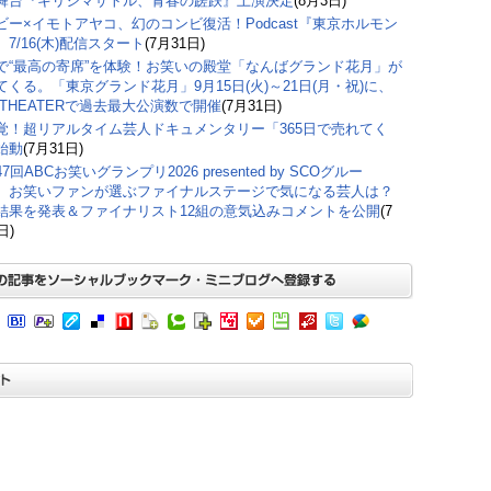
舞台『キリシマサトル、青春の蹉跌』上演決定
(8月3日)
ビー×イモトアヤコ、幻のコンビ復活！Podcast『東京ホルモン
7/16(木)配信スタート
(7月31日)
で“最高の寄席”を体験！お笑いの殿堂「なんばグランド花月」が
てくる。「東京グランド花月」9月15日(火)～21日(月・祝)に、
M THEATERで過去最大公演数で開催
(7月31日)
覚！超リアルタイム芸人ドキュメンタリー「365日で売れてく
始動
(7月31日)
7回ABCお笑いグランプリ2026 presented by SCOグルー
、お笑いファンが選ぶファイナルステージで気になる芸人は？
結果を発表＆ファイナリスト12組の意気込みコメントを公開
(7
日)