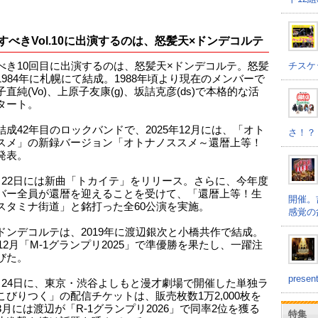
すべきVol.10に出演するのは、怒髪天×ドンデコルテ
チスケ
べき10回目に出演するのは、怒髪天×ドンデコルテ。怒髪
1984年に札幌にて結成。1988年頃より現在のメンバーで
直純(Vo)、上原子友康(g)、坂詰克彦(ds)で本格的な活
タート。
結成42年目のロックバンドで、2025年12月には、「オト
さ！？
スメ」の新録バージョン「オトナノススメ～還暦上等！
発表。
月22日には新曲「トカイテ」をリリース。さらに、今年度
バー全員が還暦を迎えることを受けて、「還暦上等！生
開催。
スタミナ街道」と銘打った全60公演を実施。
感覚の
ドンデコルテは、2019年に渡辺銀次と小橋共作で結成。
年12月「M-1グランプリ2025」で準優勝を果たし、一躍注
びた。
prese
月24日に、東京・渋谷よしもと漫才劇場で開催した単独ラ
こびりつく」の配信チケットは、販売枚数1万2,000枚を
3月には渡辺が「R-1グランプリ2026」で同率2位を獲る
特集