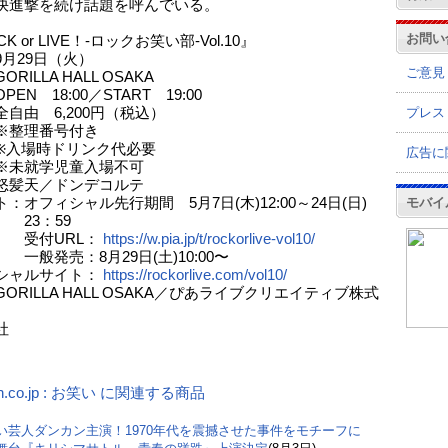
快進撃を続け話題を呼んでいる。
お問い
K or LIVE！-ロックお笑い部-Vol.10』
9月29日（火）
ご意見
RILLA HALL OSAKA
EN 18:00／START 19:00
プレス
自由 6,200円（税込）
理番号付き
場時ドリンク代必要
広告に
就学児童入場不可
怒髪天／ドンデコルテ
モバイ
：オフィシャル先行期間 5月7日(木)12:00～24日(日)
：59
URL：
https://w.pia.jp/t/rockorlive-vol10/
売：8月29日(土)10:00〜
シャルサイト：
https://rockorlive.com/vol10/
ORILLA HALL OSAKA／ぴあライブクリエイティブ株式
社
n.co.jp : お笑い に関連する商品
い芸人ダンカン主演！1970年代を震撼させた事件をモチーフに