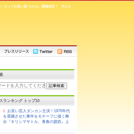
-ロックお笑い部-Vol.10』 開催決定！
満点笑
索
スランキング トップ10
1.
お笑い芸人ダンカン主演！1970年代
を震撼させた事件をモチーフに描く舞
台『キリシマサトル、青春の蹉跌』上