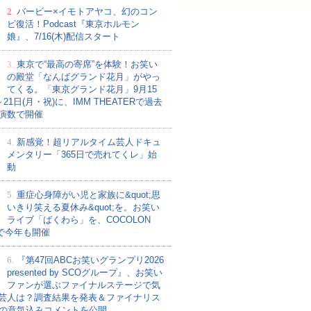
2.
バービー×イモトアヤコ、幻のコン
ビ復活！Podcast『東京ホルモン
娘』、7/16(木)配信スタート
3.
東京で“最高の寄席”を体験！お笑い
の殿堂「なんばグランド花月」がやっ
てくる。「東京グランド花月」9月15
～21日(月・祝)に、IMM THEATERで過去
演数で開催
4.
新感覚！超リアルタイム芸人ドキュ
メンタリー「365日で売れてくレ」始
動
5.
重症心身障がい児と家族に&quot;思
いきり笑える夏休み&quot;を。お笑い
ライブ「ばくわら」を、COCOLON
Eで今年も開催
6.
『第47回ABCお笑いグランプリ2026
presented by SCOグループ』、お笑い
ファンが選ぶファイナルステージで気
芸人は？調査結果を発表＆ファイナリス
組の意気込みコメントを公開