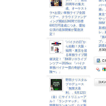
描く
20周年の集大
バー
成、オーケスト
娘』、
ラ×お笑い単独ライブ全国
東京
ツアー、クラウドファンデ
やっ
ィング開始12時間で目標
IM
600万円達成につき、愛知
新感
公演の追加開催が緊急決
レ」
定！
『第4
プ』
“バイクの日”か
調査
ら始動！大阪・
月30
福岡・東京を巡
る単独ライブ開
催決定！「BKBソロライブ
ンツアー2026cc 『バイク
単独バイク〜僕の奇妙な冒
険〜』」
野田クリスタル
プロデュース
「無限大喜
利」、6月12日
（金）にサイトリニューア
ル！「ランクマッチ」「時
間帯別ランキング」など新