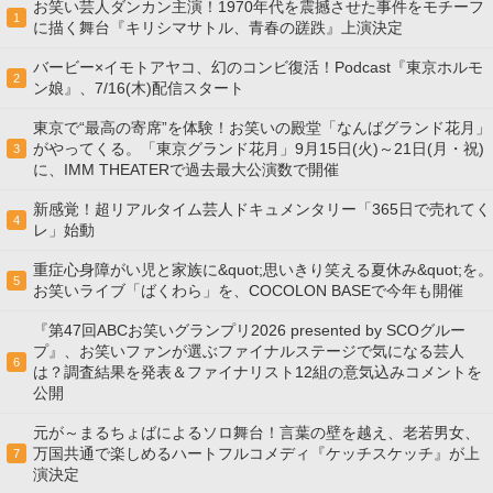
お笑い芸人ダンカン主演！1970年代を震撼させた事件をモチーフ
1
に描く舞台『キリシマサトル、青春の蹉跌』上演決定
バービー×イモトアヤコ、幻のコンビ復活！Podcast『東京ホルモ
2
ン娘』、7/16(木)配信スタート
東京で“最高の寄席”を体験！お笑いの殿堂「なんばグランド花月」
がやってくる。「東京グランド花月」9月15日(火)～21日(月・祝)
3
に、IMM THEATERで過去最大公演数で開催
新感覚！超リアルタイム芸人ドキュメンタリー「365日で売れてく
4
レ」始動
重症心身障がい児と家族に&quot;思いきり笑える夏休み&quot;を。
5
お笑いライブ「ばくわら」を、COCOLON BASEで今年も開催
『第47回ABCお笑いグランプリ2026 presented by SCOグルー
プ』、お笑いファンが選ぶファイナルステージで気になる芸人
6
は？調査結果を発表＆ファイナリスト12組の意気込みコメントを
公開
元が～まるちょばによるソロ舞台！言葉の壁を越え、老若男女、
万国共通で楽しめるハートフルコメディ『ケッチスケッチ』が上
7
演決定