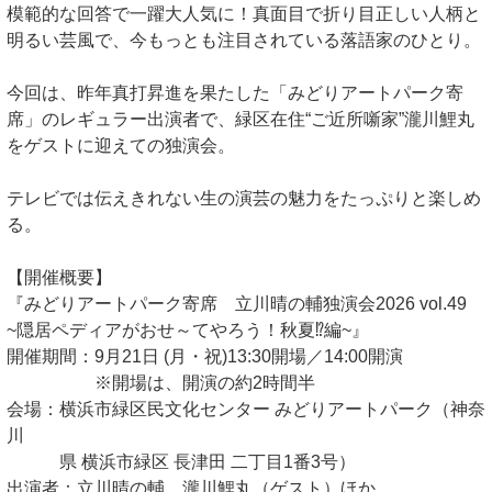
模範的な回答で一躍大人気に！真面目で折り目正しい人柄と
明るい芸風で、今もっとも注目されている落語家のひとり。
今回は、昨年真打昇進を果たした「みどりアートパーク寄
席」のレギュラー出演者で、緑区在住“ご近所噺家”瀧川鯉丸
をゲストに迎えての独演会。
テレビでは伝えきれない生の演芸の魅力をたっぷりと楽しめ
る。
【開催概要】
『みどりアートパーク寄席 立川晴の輔独演会2026 vol.49
~隠居ペディアがおせ～てやろう！秋夏⁉編~』
開催期間：9月21日 (月・祝)13:30開場／14:00開演
※開場は、開演の約2時間半
会場：横浜市緑区民文化センター みどりアートパーク（神奈
川
県 横浜市緑区 長津田 二丁目1番3号）
出演者：立川晴の輔 瀧川鯉丸（ゲスト）ほか