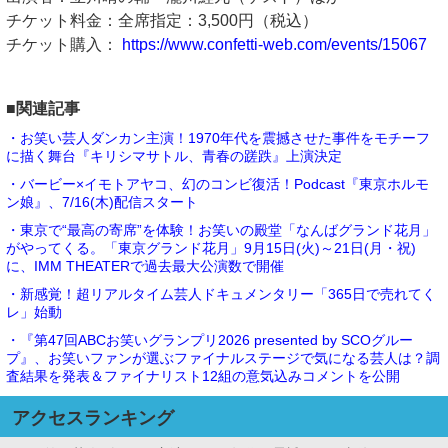
チケット料金：全席指定：3,500円（税込）
チケット購入：
https://www.confetti-web.com/events/15067
■関連記事
・お笑い芸人ダンカン主演！1970年代を震撼させた事件をモチーフ
に描く舞台『キリシマサトル、青春の蹉跌』上演決定
・バービー×イモトアヤコ、幻のコンビ復活！Podcast『東京ホルモ
ン娘』、7/16(木)配信スタート
・東京で“最高の寄席”を体験！お笑いの殿堂「なんばグランド花月」
がやってくる。「東京グランド花月」9月15日(火)～21日(月・祝)
に、IMM THEATERで過去最大公演数で開催
・新感覚！超リアルタイム芸人ドキュメンタリー「365日で売れてく
レ」始動
・『第47回ABCお笑いグランプリ2026 presented by SCOグルー
プ』、お笑いファンが選ぶファイナルステージで気になる芸人は？調
査結果を発表＆ファイナリスト12組の意気込みコメントを公開
アクセスランキング