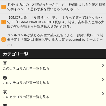
ド桜×ミカボの「木曜がっちゃんこ」が、神保町よしもと漫才劇場
8
で初イベント！思わず服を脱いじゃう楽しさ！？
【OMO7大阪】「夏祭り」×「笑い」！食べて笑って踊らな損や
で！「OSAKA PIKAPIKA NIGHT夏祭り」開催。吉本芸人と踊る大
9
阪の笑いが詰まった新感覚の盆踊りが誕生。
ジャルジャルが演じる架空の芸人たちによる、お笑い賞レース開
催決定！『第24回 祇園お笑い新人大賞 presented by ジャルジャ
10
ル』
カテゴリ一覧
喜
このカテゴリの記事一覧を見る
怒
このカテゴリの記事一覧を見る
哀
このカテゴリの記事一覧を見る
楽