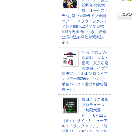
20周年の集大
成、オーケスト
ラ×お笑い単独ライブ全国
ツアー、クラウドファンデ
ィング開始12時間で目標
600万円達成につき、愛知
公演の追加開催が緊急決
定！
“バイクの日”か
ら始動！大阪・
福岡・東京を巡
る単独ライブ開
催決定！「BKBソロライブ
ンツアー2026cc 『バイク
単独バイク〜僕の奇妙な冒
険〜』」
野田クリスタル
プロデュース
「無限大喜
利」、6月12日
（金）にサイトリニューア
ル！「ランクマッチ」「時
間帯別ランキング」など新