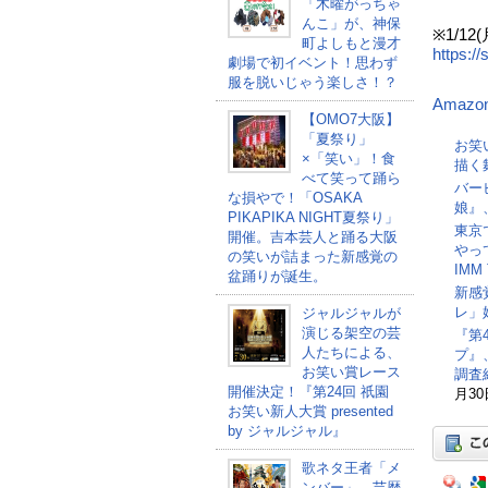
「木曜がっちゃ
ひ
んこ」が、神保
※1/1
町よしもと漫才
https:/
劇場で初イベント！思わず
服を脱いじゃう楽しさ！？
Amazo
【OMO7大阪】
「夏祭り」
お笑
×「笑い」！食
描く
べて笑って踊ら
バー
な損やで！「OSAKA
娘』、
PIKAPIKA NIGHT夏祭り」
東京
開催。吉本芸人と踊る大阪
やっ
の笑いが詰まった新感覚の
IM
盆踊りが誕生。
新感
レ」
ジャルジャルが
演じる架空の芸
『第4
人たちによる、
プ』
お笑い賞レース
調査
開催決定！『第24回 祇園
月30
お笑い新人大賞 presented
by ジャルジャル』
歌ネタ王者「メ
ンバー」、芸歴