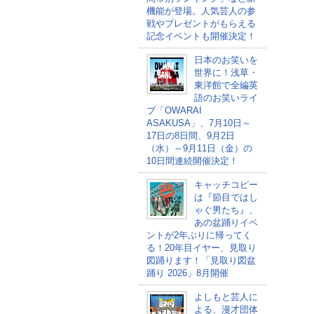
機能が登場。人気芸人の参
戦やプレゼントがもらえる
記念イベントも開催決定！
日本のお笑いを
世界に！浅草・
東洋館で全編英
語のお笑いライ
ブ「OWARAI
ASAKUSA」、7月10日～
17日の8日間、9月2日
（水）～9月11日（金）の
10日間連続開催決定！
キャッチコピー
は『節目ではし
ゃぐ男たち』、
あの盆踊りイベ
ントが2年ぶりに帰ってく
る！20年目イヤー、見取り
図踊ります！「見取り図盆
踊り 2026」8月開催
よしもと芸人に
よる、漫才団体