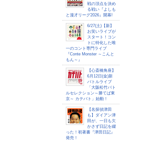
戦の頂点を決め
る戦い『よしも
と漫才リーグ2026』開幕!
6/27(土)【新】
お笑いライブが
スタート！コン
トに特化した唯
一のコント専門ライブ
『Conte Monster ～こんと
もん～』
【心斎橋角座】
6月12日(金)新
バトルライブ
「大阪松竹バト
ルセレクション～勝てば東
京～ カテバト」始動！
【名探偵津田
も】ダイアン津
田が、一日も欠
かさず日記を綴
った！初著書『津田日記』
発売！