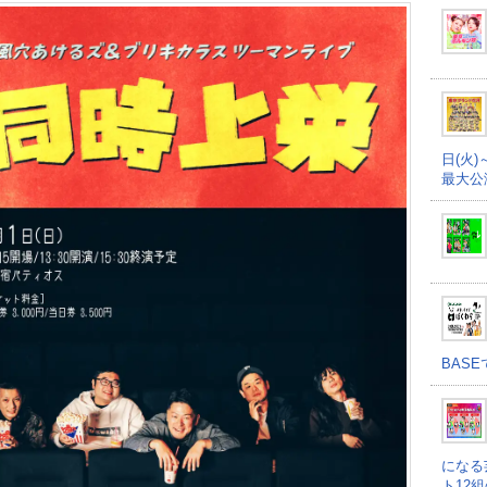
日(火)
最大公
BAS
になる
ト12