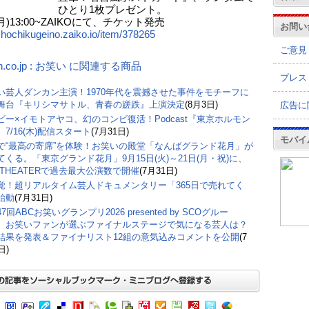
とり1枚プレゼント。
2(月)13:00~ZAIKOにて、チケット発売
お問い
/shochikugeino.zaiko.io/item/378265
ご意見
n.co.jp : お笑い に関連する商品
プレス
い芸人ダンカン主演！1970年代を震撼させた事件をモチーフに
舞台『キリシマサトル、青春の蹉跌』上演決定
(8月3日)
広告に
ビー×イモトアヤコ、幻のコンビ復活！Podcast『東京ホルモン
7/16(木)配信スタート
(7月31日)
モバイ
で“最高の寄席”を体験！お笑いの殿堂「なんばグランド花月」が
てくる。「東京グランド花月」9月15日(火)～21日(月・祝)に、
M THEATERで過去最大公演数で開催
(7月31日)
覚！超リアルタイム芸人ドキュメンタリー「365日で売れてく
始動
(7月31日)
7回ABCお笑いグランプリ2026 presented by SCOグルー
、お笑いファンが選ぶファイナルステージで気になる芸人は？
結果を発表＆ファイナリスト12組の意気込みコメントを公開
(7
日)