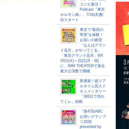
コンビ復活！
Podcast『東京
ホルモン娘』、7/16(木)配
信スタート
東京で“最高の
寄席”を体験！
お笑いの殿堂
「なんばグラン
ド花月」がやってくる。
「東京グランド花月」9月
15日(火)～21日(月・祝)
に、IMM THEATERで過去
最大公演数で開催
新感覚！超リア
ルタイム芸人ド
キュメンタリー
「365日で売れ
てくレ」始動
『第47回ABC
お笑いグランプ
リ2026
presented by