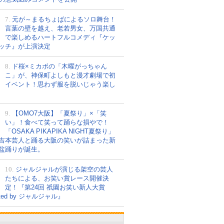
7.
元が～まるちょばによるソロ舞台！
言葉の壁を越え、老若男女、万国共通
で楽しめるハートフルコメディ『ケッ
ッチ』が上演決定
8.
ド桜×ミカボの「木曜がっちゃん
こ」が、神保町よしもと漫才劇場で初
イベント！思わず服を脱いじゃう楽し
9.
【OMO7大阪】「夏祭り」×「笑
い」！食べて笑って踊らな損やで！
「OSAKA PIKAPIKA NIGHT夏祭り」
吉本芸人と踊る大阪の笑いが詰まった新
盆踊りが誕生。
10.
ジャルジャルが演じる架空の芸人
たちによる、お笑い賞レース開催決
定！『第24回 祇園お笑い新人大賞
nted by ジャルジャル』