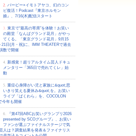
2.
バービー×イモトアヤコ、幻のコン
ビ復活！Podcast『東京ホルモン
娘』、7/16(木)配信スタート
3.
東京で“最高の寄席”を体験！お笑い
の殿堂「なんばグランド花月」がやっ
てくる。「東京グランド花月」9月15
～21日(月・祝)に、IMM THEATERで過去
演数で開催
4.
新感覚！超リアルタイム芸人ドキュ
メンタリー「365日で売れてくレ」始
動
5.
重症心身障がい児と家族に&quot;思
いきり笑える夏休み&quot;を。お笑い
ライブ「ばくわら」を、COCOLON
Eで今年も開催
6.
『第47回ABCお笑いグランプリ2026
presented by SCOグループ』、お笑い
ファンが選ぶファイナルステージで気
芸人は？調査結果を発表＆ファイナリス
組の意気込みコメントを公開