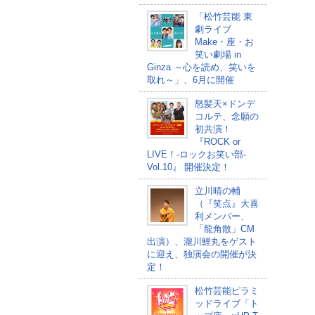
「松竹芸能 東
劇ライブ
Make・座・お
笑い劇場 in
Ginza ～心を読め、笑いを
取れ～」、6月に開催
怒髪天×ドンデ
コルテ、念願の
初共演！
『ROCK or
LIVE！-ロックお笑い部-
Vol.10』 開催決定！
立川晴の輔
（『笑点』大喜
利メンバー、
「龍角散」CM
出演）、瀧川鯉丸をゲスト
に迎え、独演会の開催が決
定！
松竹芸能ピラミ
ッドライブ「ト