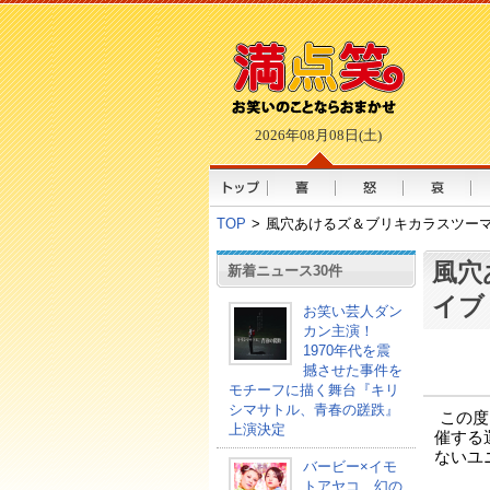
2026年08月08日(土)
TOP
>
風穴あけるズ＆ブリキカラスツーマン
風穴
新着ニュース30件
イブ
お笑い芸人ダン
カン主演！
1970年代を震
撼させた事件を
モチーフに描く舞台『キリ
シマサトル、青春の蹉跌』
この度
上演決定
催する
ないユ
バービー×イモ
トアヤコ、幻の