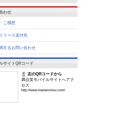
合わせ
・ご感想
リリース送付先
関するお問い合わせ
ルサイトQRコード
左のQRコードから
満点笑モバイルサイトへアク
セス
htt
p:/
/ww
w.m
ant
ens
hou
.co
m/