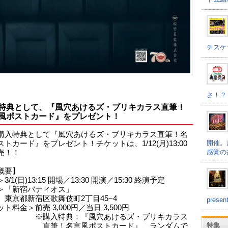
チスケ
さ！？
特典として、『風穴あけるズ・ブリキカラス直筆！
風ポストカード』をプレゼント！
購入特典として『風穴あけるズ・ブリキカラス直筆！名
開催。
トカード』をプレゼント！チケットは、1/12(月)13:00
感覚の
売！！
概要】
/1(日)13:15 開場／13:30 開演／15:30 終演予定
＞「新宿バティオス」
新宿区歌舞伎町2丁目45−4
prese
ト料金＞前売 3,000円／当日 3,500円
入特典：『風穴あけるズ・ブリキカラス
特集
！名言風ポストカード』、ランダムで