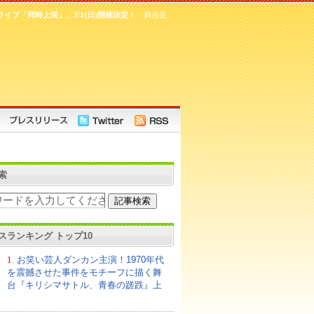
イブ「同時上栄」、3/1(日)開催決定！
満点笑
索
スランキング トップ10
1.
お笑い芸人ダンカン主演！1970年代
を震撼させた事件をモチーフに描く舞
台『キリシマサトル、青春の蹉跌』上