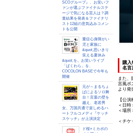
SCOグループ』、お笑いフ
ァンが選ぶファイナルステ
ージで気になる芸人は？調
査結果を発表＆ファイナリ
スト12組の意気込みコメン
トを公開
重症心身障がい
児と家族に
&quot;思いきり
笑える夏休み
&quot;を。お笑いライブ
購入
「ばくわら」を、
名言
COCOLON BASEで今年も
開催
また、
言風ポス
元が～まるちょ
より発
ばによるソロ舞
台！言葉の壁を
【公演
越え、老若男
＜日時＞3
女、万国共通で楽しめるハ
＜場所
ートフルコメディ『ケッチ
東京都
スケッチ』が上演決定
＜チケッ
※購
ド桜×ミカボの
直筆