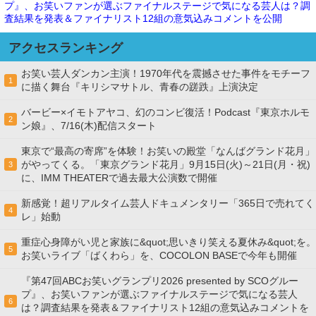
プ』、お笑いファンが選ぶファイナルステージで気になる芸人は？調
査結果を発表＆ファイナリスト12組の意気込みコメントを公開
アクセスランキング
お笑い芸人ダンカン主演！1970年代を震撼させた事件をモチーフ
1
に描く舞台『キリシマサトル、青春の蹉跌』上演決定
バービー×イモトアヤコ、幻のコンビ復活！Podcast『東京ホルモ
2
ン娘』、7/16(木)配信スタート
東京で“最高の寄席”を体験！お笑いの殿堂「なんばグランド花月」
がやってくる。「東京グランド花月」9月15日(火)～21日(月・祝)
3
に、IMM THEATERで過去最大公演数で開催
新感覚！超リアルタイム芸人ドキュメンタリー「365日で売れてく
4
レ」始動
重症心身障がい児と家族に&quot;思いきり笑える夏休み&quot;を。
5
お笑いライブ「ばくわら」を、COCOLON BASEで今年も開催
『第47回ABCお笑いグランプリ2026 presented by SCOグルー
プ』、お笑いファンが選ぶファイナルステージで気になる芸人
6
は？調査結果を発表＆ファイナリスト12組の意気込みコメントを