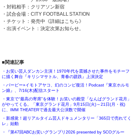
・対戦相手：クリアソン新宿
・試合会場：CITY FOOTBALL STATION
・チケット：発売中《詳細はこちら》
・出演イベント：決定次第お知らせ。
■関連記事
・お笑い芸人ダンカン主演！1970年代を震撼させた事件をモチーフ
に描く舞台『キリシマサトル、青春の蹉跌』上演決定
・バービー×イモトアヤコ、幻のコンビ復活！Podcast『東京ホルモ
ン娘』、7/16(木)配信スタート
・東京で“最高の寄席”を体験！お笑いの殿堂「なんばグランド花月」
がやってくる。「東京グランド花月」9月15日(火)～21日(月・祝)
に、IMM THEATERで過去最大公演数で開催
・新感覚！超リアルタイム芸人ドキュメンタリー「365日で売れてく
レ」始動
・『第47回ABCお笑いグランプリ2026 presented by SCOグルー