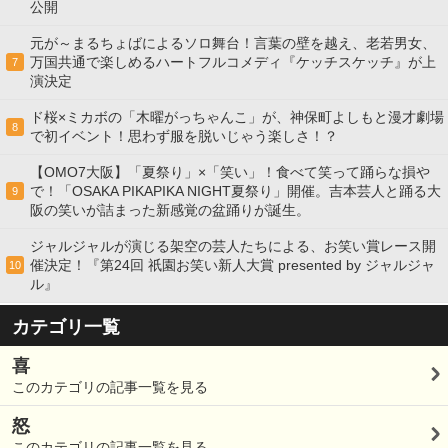
公開
元が～まるちょばによるソロ舞台！言葉の壁を越え、老若男女、
万国共通で楽しめるハートフルコメディ『ケッチスケッチ』が上
7
演決定
ド桜×ミカボの「木曜がっちゃんこ」が、神保町よしもと漫才劇場
8
で初イベント！思わず服を脱いじゃう楽しさ！？
【OMO7大阪】「夏祭り」×「笑い」！食べて笑って踊らな損や
で！「OSAKA PIKAPIKA NIGHT夏祭り」開催。吉本芸人と踊る大
9
阪の笑いが詰まった新感覚の盆踊りが誕生。
ジャルジャルが演じる架空の芸人たちによる、お笑い賞レース開
催決定！『第24回 祇園お笑い新人大賞 presented by ジャルジャ
10
ル』
カテゴリ一覧
喜
このカテゴリの記事一覧を見る
怒
このカテゴリの記事一覧を見る