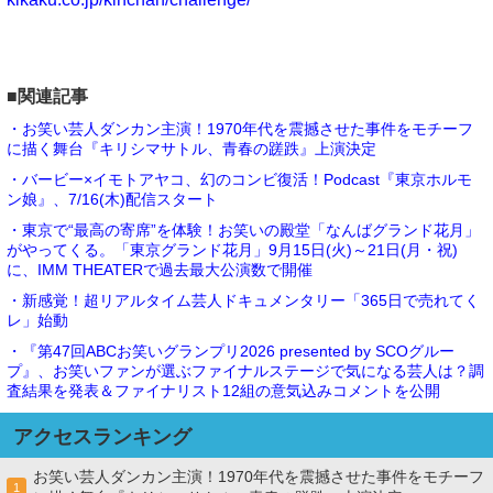
■関連記事
・お笑い芸人ダンカン主演！1970年代を震撼させた事件をモチーフ
に描く舞台『キリシマサトル、青春の蹉跌』上演決定
・バービー×イモトアヤコ、幻のコンビ復活！Podcast『東京ホルモ
ン娘』、7/16(木)配信スタート
・東京で“最高の寄席”を体験！お笑いの殿堂「なんばグランド花月」
がやってくる。「東京グランド花月」9月15日(火)～21日(月・祝)
に、IMM THEATERで過去最大公演数で開催
・新感覚！超リアルタイム芸人ドキュメンタリー「365日で売れてく
レ」始動
・『第47回ABCお笑いグランプリ2026 presented by SCOグルー
プ』、お笑いファンが選ぶファイナルステージで気になる芸人は？調
査結果を発表＆ファイナリスト12組の意気込みコメントを公開
アクセスランキング
お笑い芸人ダンカン主演！1970年代を震撼させた事件をモチーフ
1