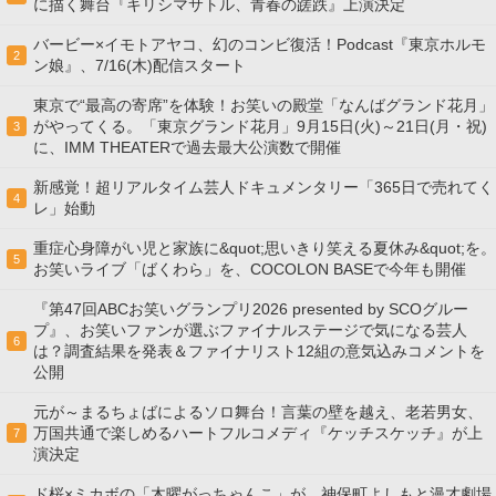
に描く舞台『キリシマサトル、青春の蹉跌』上演決定
バービー×イモトアヤコ、幻のコンビ復活！Podcast『東京ホルモ
2
ン娘』、7/16(木)配信スタート
東京で“最高の寄席”を体験！お笑いの殿堂「なんばグランド花月」
がやってくる。「東京グランド花月」9月15日(火)～21日(月・祝)
3
に、IMM THEATERで過去最大公演数で開催
新感覚！超リアルタイム芸人ドキュメンタリー「365日で売れてく
4
レ」始動
重症心身障がい児と家族に&quot;思いきり笑える夏休み&quot;を。
5
お笑いライブ「ばくわら」を、COCOLON BASEで今年も開催
『第47回ABCお笑いグランプリ2026 presented by SCOグルー
プ』、お笑いファンが選ぶファイナルステージで気になる芸人
6
は？調査結果を発表＆ファイナリスト12組の意気込みコメントを
公開
元が～まるちょばによるソロ舞台！言葉の壁を越え、老若男女、
万国共通で楽しめるハートフルコメディ『ケッチスケッチ』が上
7
演決定
ド桜×ミカボの「木曜がっちゃんこ」が、神保町よしもと漫才劇場