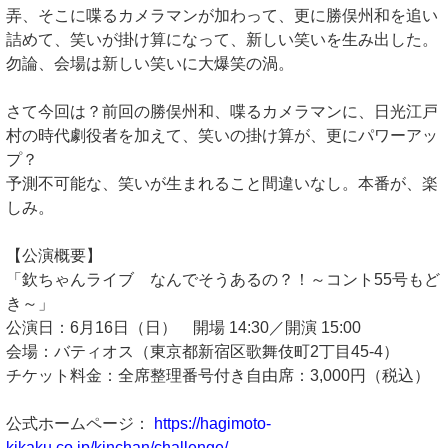
弄、そこに喋るカメラマンが加わって、更に勝俣州和を追い
詰めて、笑いが掛け算になって、新しい笑いを生み出した。
勿論、会場は新しい笑いに大爆笑の渦。
さて今回は？前回の勝俣州和、喋るカメラマンに、日光江戸
村の時代劇役者を加えて、笑いの掛け算が、更にパワーアッ
プ？
予測不可能な、笑いが生まれること間違いなし。本番が、楽
しみ。
【公演概要】
「欽ちゃんライブ なんでそうあるの？！～コント55号もど
き～」
公演日：6月16日（日） 開場 14:30／開演 15:00
会場：バティオス（東京都新宿区歌舞伎町2丁目45-4）
チケット料金：全席整理番号付き自由席：3,000円（税込）
公式ホームページ：
https://hagimoto-
kikaku.co.jp/kinchan/challenge/